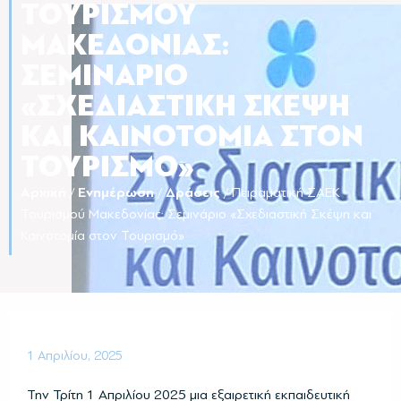
ΤΟΥΡΙΣΜΟΎ
ΜΑΚΕΔΟΝΊΑΣ:
ΣΕΜΙΝΆΡΙΟ
«ΣΧΕΔΙΑΣΤΙΚΉ ΣΚΈΨΗ
ΚΑΙ ΚΑΙΝΟΤΟΜΊΑ ΣΤΟΝ
ΤΟΥΡΙΣΜΌ»
Αρχική
/
Ενημέρωση
/
Δράσεις
/
Πειραματική ΣΑΕΚ
Τουρισμού Μακεδονίας: Σεμινάριο «Σχεδιαστική Σκέψη και
Καινοτομία στον Τουρισμό»
1 Απριλίου, 2025
Την Τρίτη 1 Απριλίου 2025 μια εξαιρετική εκπαιδευτική