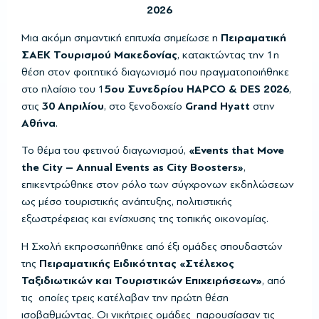
2026
Μια ακόμη σημαντική επιτυχία σημείωσε η
Πειραματική
ΣΑΕΚ Τουρισμού Μακεδονίας
, κατακτώντας την 1η
θέση στον φοιτητικό διαγωνισμό που πραγματοποιήθηκε
στο πλαίσιο του 1
5ου Συνεδρίου HAPCO & DES 2026
,
στις
30 Απριλίου
, στο ξενοδοχείο
Grand Hyatt
στην
Αθήνα
.
Το θέμα του φετινού διαγωνισμού,
«Events that Move
the City – Annual Events as City Boosters»
,
επικεντρώθηκε στον ρόλο των σύγχρονων εκδηλώσεων
ως μέσο τουριστικής ανάπτυξης, πολιτιστικής
εξωστρέφειας και ενίσχυσης της τοπικής οικονομίας.
Η Σχολή εκπροσωπήθηκε από έξι ομάδες σπουδαστών
της
Πειραματικής Ειδικότητας «Στέλεχος
Ταξιδιωτικών και Τουριστικών Επιχειρήσεων»
, από
τις οποίες τρεις κατέλαβαν την πρώτη θέση
ισοβαθμώντας. Οι νικήτριες ομάδες παρουσίασαν τις