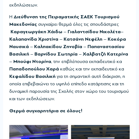
εκδηλώσεων.
Η
Διεύθυνση της Πειραματικής ΣΑΕΚ Τουρισμού
Μακεδονίας
συγχαίρει θερμά όλες τις σπουδάστριες
Καραγεωργάκη Χάιδω
–
Γιαλαντσίδου Νικολέτα
–
Καλαπανίδα Χριστίνα
–
Κατσάνη Νεφέλη
–
Κοκόρα
Ναυσικά
–
Καλπακίδου Ζηνοβία
–
Παπαναστασίου
Βασιλική
–
Βαρνίδου Σωτηρία
–
Χαλβατζή Κατερίνα
–
Μπούφι Ντορίνα
, την επιβλέπουσα εκπαιδευτικό κα
Παπαδοπούλου Χαρά
καθώς και την εκπαιδευτικό κα
Κεφαλίδου Βασιλική
για τη σημαντική αυτή διάκριση, η
οποία επιβεβαιώνει το υψηλό επίπεδο κατάρτισης και τη
δυναμική παρουσία της Σχολής στον χώρο του τουρισμού
και των εκδηλώσεων.
Θερμά συγχαρητήρια σε όλους!