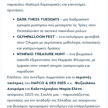
παρακάτω ιδιαίτερα δημιουργικές και καινοτόμες
προτάσεις:
DARK THESS TUESDAYS
– μια διαδραστική
εμπειρία μυστηρίου που μετατρέπει τις Τρίτες στην
Θεσσαλονίκη σε σκηνικό παιχνιδιού ρόλων
OLYMPALLOON FEST
– ένα πολυήμερο φεστιβάλ
στον Όλυμπο με αερόστατα, μυθολογία, πολιτιστικές
και γαστρονομικές δράσεις
NYMFAIO TREASURE HUNT
– ένα βιωματικό
παιχνίδι εξερεύνησης στο Νυμφαίο Φλώρινας, με
έμφαση στην τοπική ιστορία, γαστρονομία και
παράδοση
Επιπλέον, στο συνέδριο συμμετείχαν και οι
περσινές
νικήτριες
του
HAPCO & DES 2025
, κ.κ.
Φεζουλάου
Αουρόρα
και
Καλεντέρογλου Μαρία Ελένη
,-
απόφοιτες 2025 της Σχολής μας – παρουσιάζοντας
προτάσεις για την ανάδειξη της Ελλάδας ως σύγχρονου
και βιώσιμου προορισμού συνεδρίων και επαγγελματικών