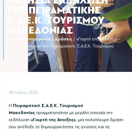
– ΕΤΉΣΙΑ ΕΚΔΉΛΩΣΗ
ΤΗΣ ΠΕΙΡΑΜΑΤΙΚΉΣ
Σ.Α.Ε.Κ. ΤΟΥΡΙΣΜΟΎ
ΜΑΚΕΔΟΝΊΑΣ
Αρχική
/
Ενημέρωση
/
Δράσεις
/
«Γιορτή της Άνοιξης» –
Ετήσια Εκδήλωση της Πειραματικής Σ.Α.Ε.Κ. Τουρισμού
Μακεδονίας
28 Μαΐου, 2025
Η
Πειραματική Σ.Α.Ε.Κ. Τουρισμού
Μακεδονίας
πραγματοποίησε με μεγάλη επιτυχία την
εκδήλωση
«Γιορτή της Άνοιξης»
, μια πολύπλευρη δράση
που ανέδειξε τη δημιουργικότητα, τις γνώσεις και τις