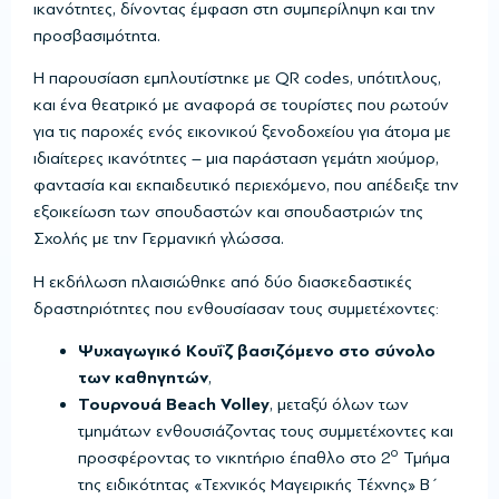
ικανότητες, δίνοντας έμφαση στη συμπερίληψη και την
προσβασιμότητα.
Η παρουσίαση εμπλουτίστηκε με QR codes, υπότιτλους,
και ένα θεατρικό με αναφορά σε τουρίστες που ρωτούν
για τις παροχές ενός εικονικού ξενοδοχείου για άτομα με
ιδιαίτερες ικανότητες – μια παράσταση γεμάτη χιούμορ,
φαντασία και εκπαιδευτικό περιεχόμενο, που απέδειξε την
εξοικείωση των σπουδαστών και σπουδαστριών της
Σχολής με την Γερμανική γλώσσα.
Η εκδήλωση πλαισιώθηκε από δύο διασκεδαστικές
δραστηριότητες που ενθουσίασαν τους συμμετέχοντες:
Ψυχαγωγικό Κουΐζ βασιζόμενο στο σύνολο
των καθηγητών
,
Τουρνουά Beach Volley
, μεταξύ όλων των
τμημάτων ενθουσιάζοντας τους συμμετέχοντες και
ο
προσφέροντας το νικητήριο έπαθλο στο 2
Τμήμα
της ειδικότητας «Τεχνικός Μαγειρικής Τέχνης» Β΄