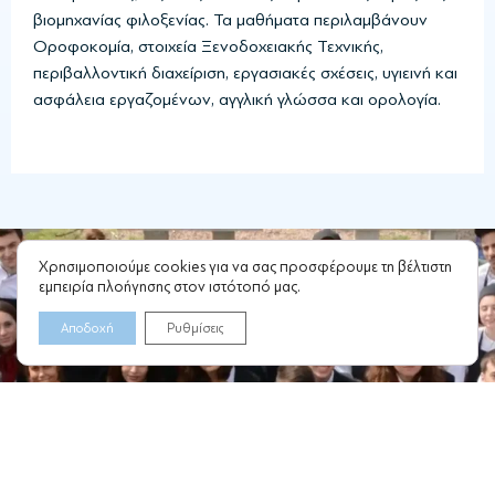
βιομηχανίας φιλοξενίας. Τα μαθήματα περιλαμβάνουν
Οροφοκομία, στοιχεία Ξενοδοχειακής Τεχνικής,
περιβαλλοντική διαχείριση, εργασιακές σχέσεις, υγιεινή και
ασφάλεια εργαζομένων, αγγλική γλώσσα και ορολογία.
Χρησιμοποιούμε cookies για να σας προσφέρουμε τη βέλτιστη
εμπειρία πλοήγησης στον ιστότοπό μας.
2392075919
7:00π.μ -
iekmak@mintour.gr
Παραλία
2392025551/4
15:00μ.μ
info@iekthess.edu.gr
Περαίας
Αποδοχή
Ρυθμίσεις