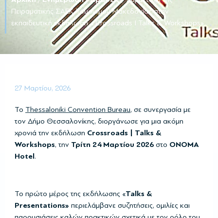
Πειραματικής ΣΑΕΚ Τουρισμού Μακεδονίας στην
εκπαιδευτική εκδήλωση « Crossroads Ι Talks & Workshops»
27 Μαρτίου, 2026
Το
Thessaloniki Convention Bureau
, σε συνεργασία με
τον Δήμο Θεσσαλονίκης, διοργάνωσε για μια ακόμη
χρονιά την εκδήλωση
Crossroads | Talks &
Workshops
, την
Τρίτη 24 Μαρτίου 2026
στο
ONOMA
Hotel
.
Το πρώτο μέρος της εκδήλωσης «
Talks &
Presentations»
περιελάμβανε συζητήσεις, ομιλίες και
παρουσιάσεις καλών πρακτικών σχετικά με τον ρόλο του