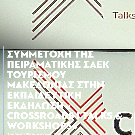
ΣΥΜΜΕΤΟΧΉ ΤΗΣ
ΠΕΙΡΑΜΑΤΙΚΉΣ ΣΑΕΚ
ΤΟΥΡΙΣΜΟΎ
ΜΑΚΕΔΟΝΊΑΣ ΣΤΗΝ
ΕΚΠΑΙΔΕΥΤΙΚΉ
ΕΚΔΉΛΩΣΗ «
CROSSROADS Ι TALKS &
WORKSHOPS»
Αρχική
/
Ενημέρωση
/
Δράσεις
/
Συμμετοχή της