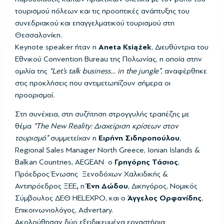
τουρισμού πόλεων και τις προοπτικές ανάπτυξης του
συνεδριακού και επαγγελματικού τουρισμού στη
Θεσσαλονίκη.
Keynote speaker ήταν η
Aneta Książek
, Διευθύντρια του
Εθνικού Convention Bureau της Πολωνίας, η οποία στην
ομιλία της
“Let’s talk business… in the jungle”
, αναφέρθηκε
στις προκλήσεις που αντιμετωπίζουν σήμερα οι
προορισμοί.
Στη συνέχεια, στη συζήτηση στρογγυλής τραπέζης με
θέμα
“
The New Reality: Διαχείριση κρίσεων στον
τουρισμό”
συμμετείχαν
η
Ειρήνη Σιδηροπούλου
,
Regional Sales Manager North Greece, Ionian Islands &
Balkan Countries, AEGEAN ο
Γρηγόρης Τάσιος
,
Πρόεδρος Ένωσης Ξενοδόχων Χαλκιδικής &
Αντιπρόεδρος ΞΕΕ
,
η
Ένη Δώδου
, Δικηγόρος, Νομικός
Σύμβουλος ΔΕΘ HELEXPO, και ο
Άγγελος Ορφανίδης
,
Επικοινωνιολόγος, Advertary.
Ακολούθησαν δύο εξειδικευμένα εργαστήρια: